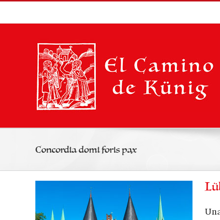
Saltar
al
contenido
Concordia domi foris pax
Lü
Una