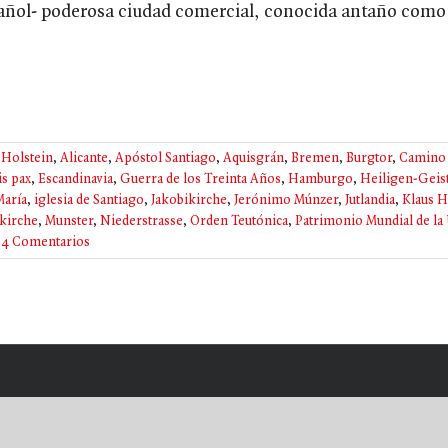
añol- poderosa ciudad comercial, conocida antaño como "
 Holstein
,
Alicante
,
Apóstol Santiago
,
Aquisgrán
,
Bremen
,
Burgtor
,
Camino 
s pax
,
Escandinavia
,
Guerra de los Treinta Años
,
Hamburgo
,
Heiligen-Geis
María
,
iglesia de Santiago
,
Jakobikirche
,
Jerónimo Múnzer
,
Jutlandia
,
Klaus H
kirche
,
Munster
,
Niederstrasse
,
Orden Teutónica
,
Patrimonio Mundial de l
4 Comentarios