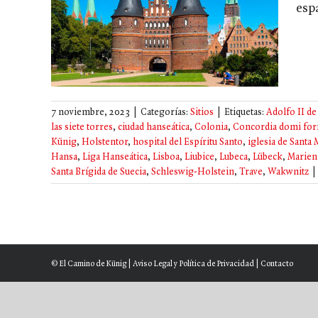
esp
ansa
7 noviembre, 2023
|
Categorías:
Sitios
|
Etiquetas:
Adolfo II de
las siete torres
,
ciudad hanseática
,
Colonia
,
Concordia domi fori
Künig
,
Holstentor
,
hospital del Espíritu Santo
,
iglesia de Santa 
Hansa
,
Liga Hanseática
,
Lisboa
,
Liubice
,
Lubeca
,
Lübeck
,
Marien
Santa Brígida de Suecia
,
Schleswig-Holstein
,
Trave
,
Wakwnitz
|
© El Camino de Künig |
Aviso Legal y Política de Privacidad
|
Contacto