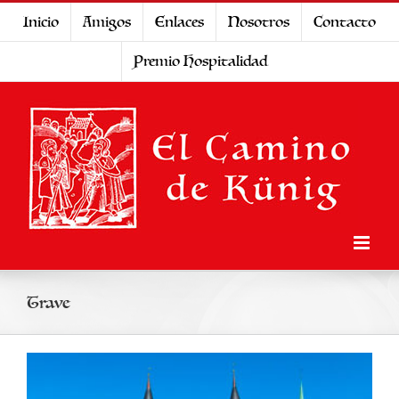
Saltar
Inicio
Amigos
Enlaces
Nosotros
Contacto
al
Premio Hospitalidad
contenido
Trave