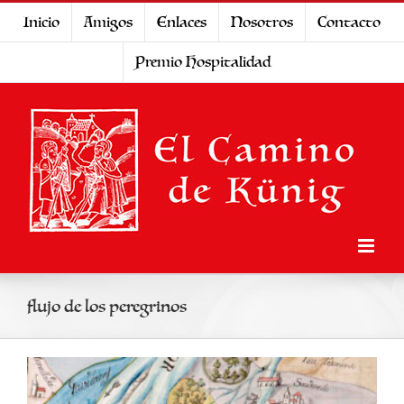
Saltar
Inicio
Amigos
Enlaces
Nosotros
Contacto
al
Premio Hospitalidad
contenido
flujo de los peregrinos