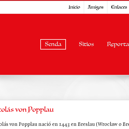
Inicio
Amigos
Enlaces
Senda
Sitios
Reporta
colás von Popplau
olás von Popplau nació en 1443 en Breslau (Wrocław o Bresl