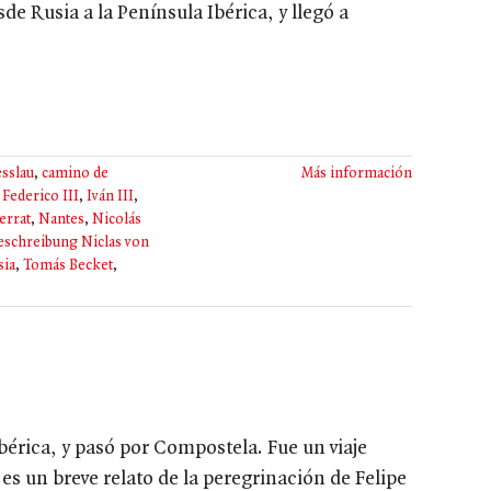
de Rusia a la Península Ibérica, y llegó a
esslau
,
camino de
Más información
,
Federico III
,
Iván III
,
errat
,
Nantes
,
Nicolás
eschreibung Niclas von
sia
,
Tomás Becket
,
 Ibérica, y pasó por Compostela. Fue un viaje
s un breve relato de la peregrinación de Felipe