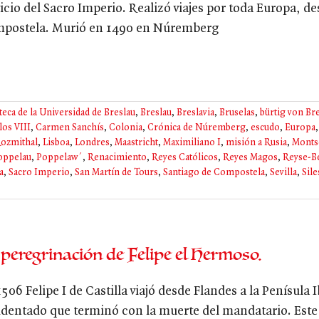
icio del Sacro Imperio. Realizó viajes por toda Europa, des
postela. Murió en 1490 en Núremberg
teca de la Universidad de Breslau
,
Breslau
,
Breslavia
,
Bruselas
,
bürtig von Br
los VIII
,
Carmen Sanchís
,
Colonia
,
Crónica de Núremberg
,
escudo
,
Europa
Rozmithal
,
Lisboa
,
Londres
,
Maastricht
,
Maximiliano I
,
misión a Rusia
,
Monts
oppelau
,
Poppelaw´
,
Renacimiento
,
Reyes Católicos
,
Reyes Magos
,
Reyse-B
a
,
Sacro Imperio
,
San Martín de Tours
,
Santiago de Compostela
,
Sevilla
,
Sile
 peregrinación de Felipe el Hermoso.
506 Felipe I de Castilla viajó desde Flandes a la Penísula
identado que terminó con la muerte del mandatario. Este e