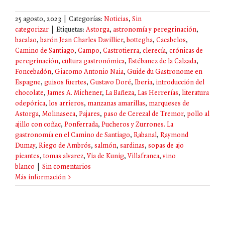
25 agosto, 2023
|
Categorías:
Noticias
,
Sin
categorizar
|
Etiquetas:
Astorga
,
astronomía y peregrinación
,
bacalao
,
barón Jean Charles Davillier
,
bottegha
,
Cacabelos
,
Camino de Santiago
,
Campo
,
Castrotierra
,
clerecía
,
crónicas de
peregrinación
,
cultura gastronómica
,
Estébanez de la Calzada
,
Foncebadón
,
Giacomo Antonio Naia
,
Guide du Gastronome en
Espagne
,
guisos fuertes
,
Gustavo Doré
,
Iberia
,
introducción del
chocolate
,
James A. Michener
,
La Bañeza
,
Las Herrerías
,
literatura
odepórica
,
los arrieros
,
manzanas amarillas
,
marqueses de
Astorga
,
Molinaseca
,
Pajares
,
paso de Cerezal de Tremor
,
pollo al
ajillo con coñac
,
Ponferrada
,
Pucheros y Zurrones. La
gastronomía en el Camino de Santiago
,
Rabanal
,
Raymond
Dumay
,
Riego de Ambrós
,
salmón
,
sardinas
,
sopas de ajo
picantes
,
tomas alvarez
,
Via de Kunig
,
Villafranca
,
vino
blanco
|
Sin comentarios
Más información