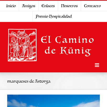
Saltar
Inicio
Amigos
Enlaces
Nosotros
Contacto
al
Premio Hospitalidad
contenido
marqueses de Astorga