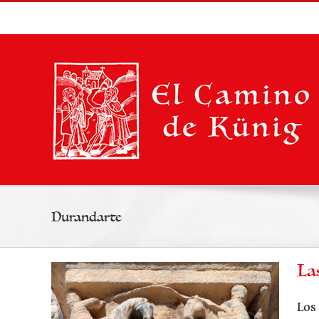
Saltar
al
contenido
Durandarte
La
Los