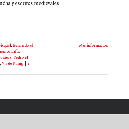
endas y escritos medievales
icquel
,
Bernardo el
Más información
nico Laffi
,
oitiers
,
Pedro el
,
Via de Kunig
|
1