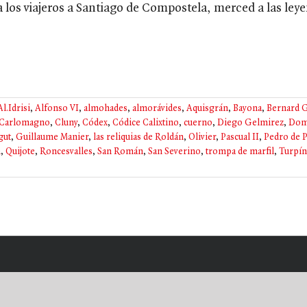
a los viajeros a Santiago de Compostela, merced a las ley
Al.Idrisi
,
Alfonso VI
,
almohades
,
almorávides
,
Aquisgrán
,
Bayona
,
Bernard G
Carlomagno
,
Cluny
,
Códex
,
Códice Calixtino
,
cuerno
,
Diego Gelmirez
,
Dome
gut
,
Guillaume Manier
,
las reliquias de Roldán
,
Olivier
,
Pascual II
,
Pedro de P
n
,
Quijote
,
Roncesvalles
,
San Román
,
San Severino
,
trompa de marfil
,
Turpín