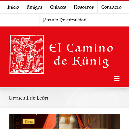
Saltar
Inicio
Amigos
Enlaces
Nosotros
Contacto
al
Premio Hospitalidad
contenido
Urraca I de León