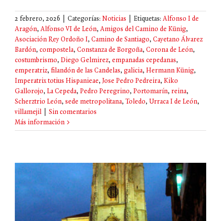
2 febrero, 2026
|
Categorías:
Noticias
|
Etiquetas:
Alfonso I de
Aragón
,
Alfonso VI de León
,
Amigos del Camino de Künig
,
Asociación Rey Ordoño I
,
Camino de Santiago
,
Cayetano Álvarez
Bardón
,
compostela
,
Constanza de Borgoña
,
Corona de León
,
costumbrismo
,
Diego Gelmirez
,
empanadas cepedanas
,
emperatriz
,
filandón de las Candelas
,
galicia
,
Hermann Künig
,
Imperatrix totius Hispanieae
,
Jose Pedro Pedreira
,
Kiko
Gallorojo
,
La Cepeda
,
Pedro Peregrino
,
Portomarín
,
reina
,
Scherztrio León
,
sede metropolitana
,
Toledo
,
Urraca I de León
,
villamejil
|
Sin comentarios
Más información