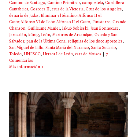
Camino de Santiago
,
Camino Primitivo
,
compostela
,
Cordillera
Cantabrica
,
Cosroes II
,
cruz de la Victoria
,
Cruz de los Ángeles
,
denario de Judas
,
Eliminar el término: Alfonso II el
Casto;Alfonso VI de León Alfonso II el Casto
,
Finisterre
,
Grande
Chanson
,
Guillaume Manier
,
Jakub Sobieski
,
Jean Bonnecaze
,
Jerusalén
,
künig
,
León
,
Martiros de Arzendjan
,
Oviedo y San
Salvador
,
pan de la Última Cena
,
reliquias de los doce apóstoles
,
San Miguel de Lillo
,
Santa María del Naranco
,
Santo Sudario
,
Toledo
,
UNESCO
,
Urraca I de León
,
vara de Moises
|
7
Comentarios
Más información