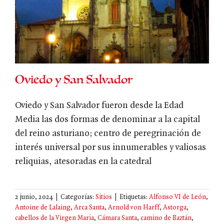
Oviedo y San Salvador
Oviedo y San Salvador fueron desde la Edad
Media las dos formas de denominar a la capital
del reino asturiano; centro de peregrinación de
interés universal por sus innumerables y valiosas
reliquias, atesoradas en la catedral
2 junio, 2024
|
Categorías:
Sitios
|
Etiquetas:
Alfonso VI de León
,
Antoine de Lalaing
,
Arca Santa
,
Arnold von Harff
,
Astorga
,
cabellos de la Virgen Maria
,
Cámara Santa
,
camino de Baztán
,