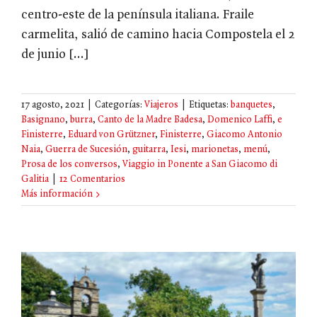
centro-este de la península italiana. Fraile
carmelita, salió de camino hacia Compostela el 2
de junio [...]
17 agosto, 2021
|
Categorías:
Viajeros
|
Etiquetas:
banquetes
,
Basignano
,
burra
,
Canto de la Madre Badesa
,
Domenico Laffi
,
e
Finisterre
,
Eduard von Grützner
,
Finisterre
,
Giacomo Antonio
Naia
,
Guerra de Sucesión
,
guitarra
,
Iesi
,
marionetas
,
menú
,
Prosa de los conversos
,
Viaggio in Ponente a San Giacomo di
Galitia
|
12 Comentarios
Más información