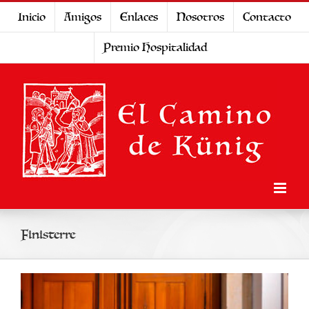
Saltar
Inicio
Amigos
Enlaces
Nosotros
Contacto
al
Premio Hospitalidad
contenido
Finisterre