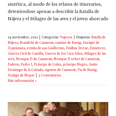
sintética, al modo de los relatos de itinerarios,
deteniendose apenas a describir la Batalla de
Näjera y el Milagro de las aves y el joven ahorcado
29 noviembre, 2021
|
Categorías:
Viajeros
|
Etiquetas:
Batalla de
Nájera
,
Brandelis de Caumont
,
camino de Kunig
,
Enrique de
Trastámara
,
ermita de san Guillermo
,
Finibus Terrae
,
Finisterre
,
Guerra Civil de Castilla
,
Guerra de los Cien Años
,
Milagro de las
aves
,
Nompar II de Caumont
,
Nompar II señor de Caumont
,
Padrón
,
Pedro I
,
Príncipe de Gales
,
príncipe Negro
,
Santo
Domingo de la Calzada
,
signeur de Caumont
,
Via de Kunig
,
Voaitge de Nopar
|
3 Comentarios
Más información