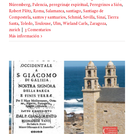
Núremberg
,
Palencia
,
peregrinaje espiritual
,
Peregrinos a Sión
,
Robert Plötz
,
Roma
,
Salamanca
,
santiago
,
Santiago de
Compostela
,
santos y santuarios
,
Schmid
,
Sevilla
,
Sinaí
,
Tierra
Santa
,
Toledo
,
Toulouse
,
Ulm
,
Wieland Carls
,
Zaragoza
,
zurich
|
3 Comentarios
Más información