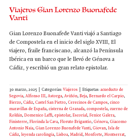
Viajeros Gian Lorenzo Buonafede
Vanti
Gian Lorenzo Buonafede Vanti viajó a Santiago
de Compostela en el inicio del siglo XVIII, El
viajero, fraile franciscano, alcanzó la Península
Ibérica en un barco que le llevó de Génova a
Cádiz, y escribió un gran relato epistolar.
30 marzo, 2025
|
Categorías:
Viajeros
|
Etiquetas:
acueducto de
Segovia
,
Alfonso III
,
Astorga
,
Aviñón
,
Beja
,
Bernardo el Carpio
,
Bierzo
,
Cádiz
,
Castel San Pietro
,
Cerecinos de Campos
,
cinco
maravillas de España
,
cisterna de Granada
,
compostela
,
cuerno de
Roldán
,
Domenico Laffi
,
epistolar
,
Escorial
,
Fenice Galera
,
Finisterre
,
Florinda la Cava
,
Floruto Brigantio
,
Génova
,
Giacomo
Antonio Naia
,
Gian Lorenzo Buonafede Vanti
,
Giovan
,
Isla de
Cádiz
,
leyenda carolingia
,
Lisboa
,
Madrid
,
Monforte
,
Montserrat
,