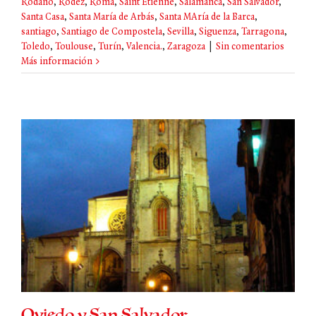
Ródano
,
Rodez
,
Roma
,
Saint Etienne
,
Salamanca
,
San Salvador
,
Santa Casa
,
Santa María de Arbás
,
Santa MAría de la Barca
,
santiago
,
Santiago de Compostela
,
Sevilla
,
Siguenza
,
Tarragona
,
Toledo
,
Toulouse
,
Turín
,
Valencia.
,
Zaragoza
|
Sin comentarios
Más información
Oviedo y San Salvador