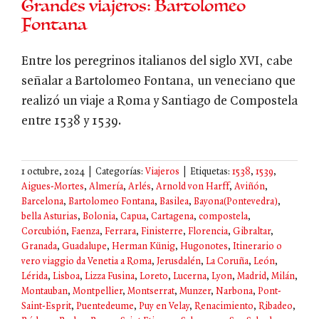
Grandes viajeros: Bartolomeo
Fontana
Entre los peregrinos italianos del siglo XVI, cabe
señalar a Bartolomeo Fontana, un veneciano que
realizó un viaje a Roma y Santiago de Compostela
entre 1538 y 1539.
1 octubre, 2024
|
Categorías:
Viajeros
|
Etiquetas:
1538
,
1539
,
Aigues-Mortes
,
Almería
,
Arlés
,
Arnold von Harff
,
Aviñón
,
Barcelona
,
Bartolomeo Fontana
,
Basilea
,
Bayona(Pontevedra)
,
bella Asturias
,
Bolonia
,
Capua
,
Cartagena
,
compostela
,
Corcubión
,
Faenza
,
Ferrara
,
Finisterre
,
Florencia
,
Gibraltar
,
Granada
,
Guadalupe
,
Herman Künig
,
Hugonotes
,
Itinerario o
vero viaggio da Venetia a Roma
,
Jerusdalén
,
La Coruña
,
León
,
Lérida
,
Lisboa
,
Lizza Fusina
,
Loreto
,
Lucerna
,
Lyon
,
Madrid
,
Milán
,
Montauban
,
Montpellier
,
Montserrat
,
Munzer
,
Narbona
,
Pont-
Saint-Esprit
,
Puentedeume
,
Puy en Velay
,
Renacimiento
,
Ribadeo
,