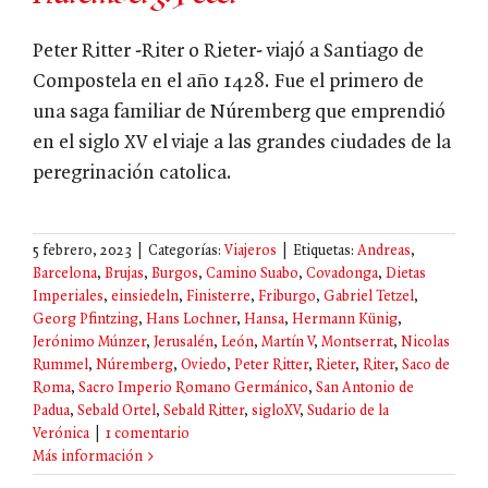
Peter Ritter -Riter o Rieter- viajó a Santiago de
Compostela en el año 1428. Fue el primero de
una saga familiar de Núremberg que emprendió
en el siglo XV el viaje a las grandes ciudades de la
peregrinación catolica.
5 febrero, 2023
|
Categorías:
Viajeros
|
Etiquetas:
Andreas
,
Barcelona
,
Brujas
,
Burgos
,
Camino Suabo
,
Covadonga
,
Dietas
Imperiales
,
einsiedeln
,
Finisterre
,
Friburgo
,
Gabriel Tetzel
,
Georg Pfintzing
,
Hans Lochner
,
Hansa
,
Hermann Künig
,
Jerónimo Múnzer
,
Jerusalén
,
León
,
Martín V
,
Montserrat
,
Nicolas
Rummel
,
Núremberg
,
Oviedo
,
Peter Ritter
,
Rieter
,
Riter
,
Saco de
Roma
,
Sacro Imperio Romano Germánico
,
San Antonio de
Padua
,
Sebald Ortel
,
Sebald Ritter
,
sigloXV
,
Sudario de la
Verónica
|
1 comentario
Más información