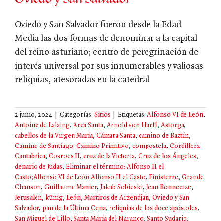
Oviedo y San Salvador fueron desde la Edad
Media las dos formas de denominar a la capital
del reino asturiano; centro de peregrinación de
interés universal por sus innumerables y valiosas
reliquias, atesoradas en la catedral
2 junio, 2024
|
Categorías:
Sitios
|
Etiquetas:
Alfonso VI de León
,
Antoine de Lalaing
,
Arca Santa
,
Arnold von Harff
,
Astorga
,
cabellos de la Virgen Maria
,
Cámara Santa
,
camino de Baztán
,
Camino de Santiago
,
Camino Primitivo
,
compostela
,
Cordillera
Cantabrica
,
Cosroes II
,
cruz de la Victoria
,
Cruz de los Ángeles
,
denario de Judas
,
Eliminar el término: Alfonso II el
Casto;Alfonso VI de León Alfonso II el Casto
,
Finisterre
,
Grande
Chanson
,
Guillaume Manier
,
Jakub Sobieski
,
Jean Bonnecaze
,
Jerusalén
,
künig
,
León
,
Martiros de Arzendjan
,
Oviedo y San
Salvador
,
pan de la Última Cena
,
reliquias de los doce apóstoles
,
San Miguel de Lillo
,
Santa María del Naranco
,
Santo Sudario
,