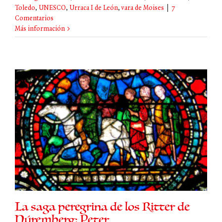
Toledo
,
UNESCO
,
Urraca I de León
,
vara de Moises
|
7
Comentarios
Más información
La saga peregrina de los Ritter de
Núremberg: Peter