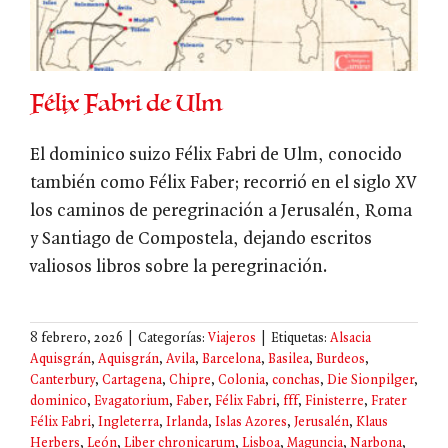
Félix Fabri de Ulm
El dominico suizo Félix Fabri de Ulm, conocido
también como Félix Faber; recorrió en el siglo XV
los caminos de peregrinación a Jerusalén, Roma
y Santiago de Compostela, dejando escritos
valiosos libros sobre la peregrinación.
8 febrero, 2026
|
Categorías:
Viajeros
|
Etiquetas:
Alsacia
Aquisgrán
,
Aquisgrán
,
Avila
,
Barcelona
,
Basilea
,
Burdeos
,
Canterbury
,
Cartagena
,
Chipre
,
Colonia
,
conchas
,
Die Sionpilger
,
dominico
,
Evagatorium
,
Faber
,
Félix Fabri
,
fff
,
Finisterre
,
Frater
Félix Fabri
,
Ingleterra
,
Irlanda
,
Islas Azores
,
Jerusalén
,
Klaus
Herbers
,
León
,
Liber chronicarum
,
Lisboa
,
Maguncia
,
Narbona
,