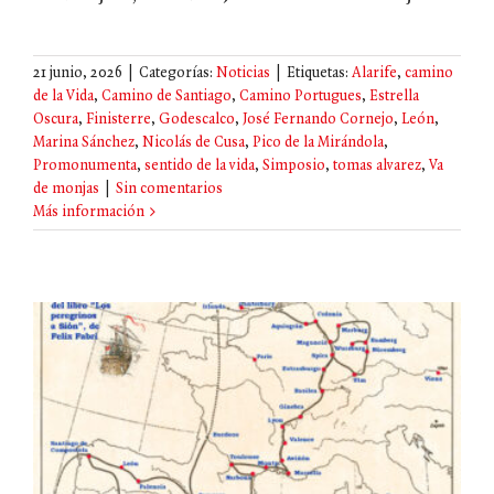
21 junio, 2026
|
Categorías:
Noticias
|
Etiquetas:
Alarife
,
camino
de la Vida
,
Camino de Santiago
,
Camino Portugues
,
Estrella
Oscura
,
Finisterre
,
Godescalco
,
José Fernando Cornejo
,
León
,
Marina Sánchez
,
Nicolás de Cusa
,
Pico de la Mirándola
,
Promonumenta
,
sentido de la vida
,
Simposio
,
tomas alvarez
,
Va
de monjas
|
Sin comentarios
Más información