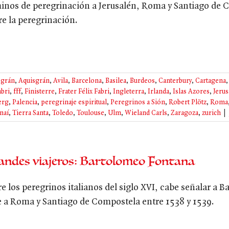
inos de peregrinación a Jerusalén, Roma y Santiago de Co
re la peregrinación.
sgrán
,
Aquisgrán
,
Avila
,
Barcelona
,
Basilea
,
Burdeos
,
Canterbury
,
Cartagena
abri
,
fff
,
Finisterre
,
Frater Félix Fabri
,
Ingleterra
,
Irlanda
,
Islas Azores
,
Jerus
erg
,
Palencia
,
peregrinaje espiritual
,
Peregrinos a Sión
,
Robert Plötz
,
Roma
naí
,
Tierra Santa
,
Toledo
,
Toulouse
,
Ulm
,
Wieland Carls
,
Zaragoza
,
zurich
|
andes viajeros: Bartolomeo Fontana
re los peregrinos italianos del siglo XVI, cabe señalar a
je a Roma y Santiago de Compostela entre 1538 y 1539.