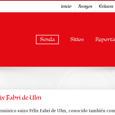
Inicio
Amigos
Enlaces
Senda
Sitios
Reporta
lix Fabri de Ulm
dominico suizo Félix Fabri de Ulm, conocido también como 