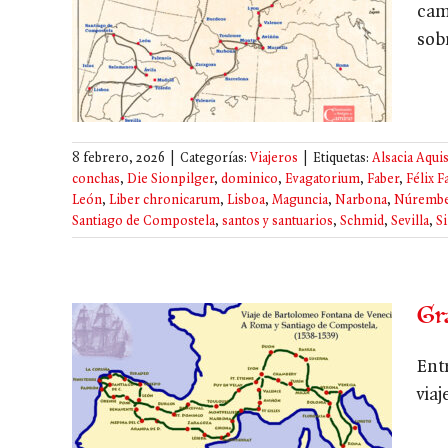
cam
sob
8 febrero, 2026
|
Categorías:
Viajeros
|
Etiquetas:
Alsacia Aqui
conchas
,
Die Sionpilger
,
dominico
,
Evagatorium
,
Faber
,
Félix F
León
,
Liber chronicarum
,
Lisboa
,
Maguncia
,
Narbona
,
Núremb
Santiago de Compostela
,
santos y santuarios
,
Schmid
,
Sevilla
,
Si
Gr
Ent
via
omeo