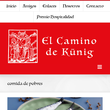
Saltar
Inicio
Amigos
Enlaces
Nosotros
Contacto
al
Premio Hospitalidad
contenido
comida de pobres