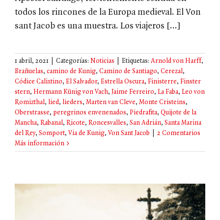
todos los rincones de la Europa medieval. El Von
sant Jacob es una muestra. Los viajeros [...]
1 abril, 2021
|
Categorías:
Noticias
|
Etiquetas:
Arnold von Harff
,
Brañuelas
,
camino de Kunig
,
Camino de Santiago
,
Cerezal
,
Códice Calixtino
,
El Salvador
,
Estrella Oscura
,
Finisterre
,
Finster
stern
,
Hermann Künig von Vach
,
Jaime Ferreiro
,
La Faba
,
Leo von
Romizthal
,
lied
,
lieders
,
Marten van Cleve
,
Monte Cristeins
,
Oberstrasse
,
peregrinos envenenados
,
Piedrafita
,
Quijote de la
Mancha
,
Rabanal
,
Ricote
,
Roncesvalles
,
San Adrián
,
Santa Marina
del Rey
,
Somport
,
Via de Kunig
,
Von Sant Jacob
|
2 Comentarios
Más información