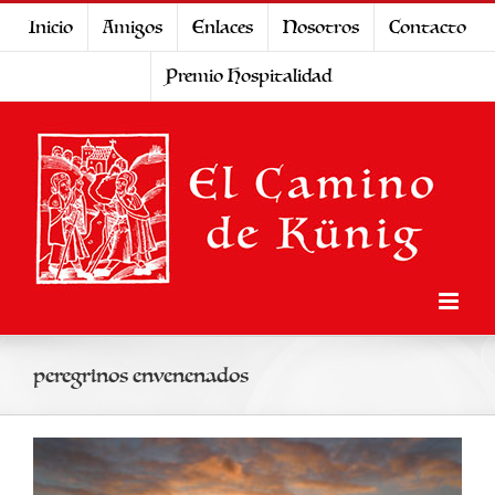
Saltar
Inicio
Amigos
Enlaces
Nosotros
Contacto
al
Premio Hospitalidad
contenido
peregrinos envenenados