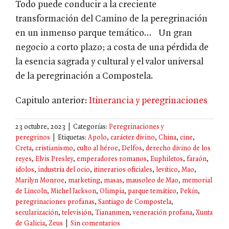
Todo puede conducir a la creciente
transformación del Camino de la peregrinación
en un inmenso parque temático… Un gran
negocio a corto plazo; a costa de una pérdida de
la esencia sagrada y cultural y el valor universal
de la peregrinación a Compostela.
Capitulo anterior:
Itinerancia y peregrinaciones
23 octubre, 2023
|
Categorías:
Peregrinaciones y
peregrinos
|
Etiquetas:
Apolo
,
carácter divino
,
China
,
cine
,
Creta
,
cristianismo
,
culto al héroe
,
Delfos
,
derecho divino de los
reyes
,
Elvis Presley
,
emperadores romanos
,
Euphiletos
,
faraón
,
ídolos
,
industria del ocio
,
itinerarios oficiales
,
levítico
,
Mao
,
Marilyn Monroe
,
marketing
,
masas
,
mausoleo de Mao
,
memorial
de Lincoln
,
Michel Jackson
,
Olimpia
,
parque temático
,
Pekín
,
peregrinaciones profanas
,
Santiago de Compostela
,
secularización
,
televisión
,
Tiananmen
,
veneración profana
,
Xunta
de Galicia
,
Zeus
|
Sin comentarios