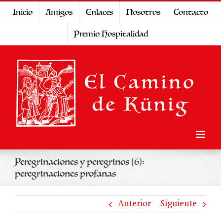
Saltar
Inicio
Amigos
Enlaces
Nosotros
Contacto
al
Premio Hospitalidad
contenido
Peregrinaciones y peregrinos (6):
peregrinaciones profanas
Anterior
Siguiente