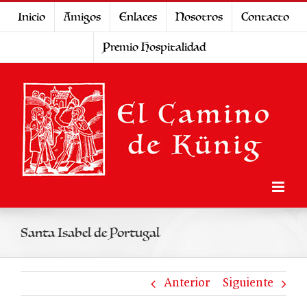
Saltar
Inicio
Amigos
Enlaces
Nosotros
Contacto
al
Premio Hospitalidad
contenido
Santa Isabel de Portugal
Anterior
Siguiente