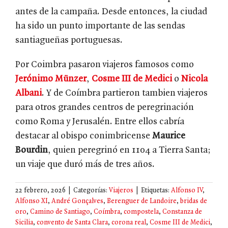
antes de la campaña. Desde entonces, la ciudad
ha sido un punto importante de las sendas
santiagueñas portuguesas.
Por Coimbra pasaron viajeros famosos como
Jerónimo Münzer
,
Cosme III de Medici
o
Nicola
Albani
. Y de Coímbra partieron tambien viajeros
para otros grandes centros de peregrinación
como Roma y Jerusalén. Entre ellos cabría
destacar al obispo conimbricense
Maurice
Bourdin
, quien peregrinó en 1104 a Tierra Santa;
un viaje que duró más de tres años.
22 febrero, 2026
|
Categorías:
Viajeros
|
Etiquetas:
Alfonso IV
,
Alfonso XI
,
André Gonçalves
,
Berenguer de Landoire
,
bridas de
oro
,
Camino de Santiago
,
Coímbra
,
compostela
,
Constanza de
Sicilia
,
convento de Santa Clara
,
corona real
,
Cosme III de Medici
,