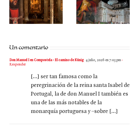
I
Santa Bona de
El viaje de Jean
a
Pisa
de Tournai
Un comentario
Don Manuel I en Compostela - El camino de Künig
4 julio, 2026 en 7:03 pm
-
Responder
[…] ser tan famosa como la
peregrinación de la reina santa Isabel de
Portugal, la de don Manuel I también es
una de las más notables de la
monarquía portuguesa y –sobre […]