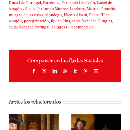
Dinis I de Portugal
,
Estremoz
,
Fernando I de León
,
Isabel de
Aragón y Sicilia
,
Jerónimo Múnzer
,
Landoira
,
Maurice Bourdin
,
milagro de las rosas
,
Mondego
,
Nicola Albani
,
Pedro III de
Aragón
,
peregrinación
,
Rui de Pina
,
santa Isabel de Hungría
,
Santa Isabel de Portugal
,
Zaragoza
|
1 comentario
Compartir en las Redes Sociales
Facebook
X
LinkedIn
WhatsApp
Tumblr
Pinterest
Correo
electrónico
Artículos relacionados