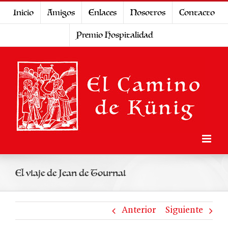
Saltar
Inicio
Amigos
Enlaces
Nosotros
Contacto
al
Premio Hospitalidad
contenido
El viaje de Jean de Tournai
Anterior
Siguiente