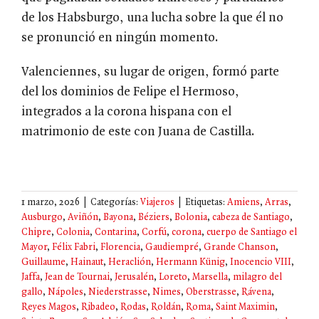
de los Habsburgo, una lucha sobre la que él no
se pronunció en ningún momento.
Valenciennes, su lugar de origen, formó parte
del los dominios de Felipe el Hermoso,
integrados a la corona hispana con el
matrimonio de este con Juana de Castilla.
1 marzo, 2026
|
Categorías:
Viajeros
|
Etiquetas:
Amiens
,
Arras
,
Ausburgo
,
Aviñón
,
Bayona
,
Béziers
,
Bolonia
,
cabeza de Santiago
,
Chipre
,
Colonia
,
Contarina
,
Corfú
,
corona
,
cuerpo de Santiago el
Mayor
,
Félix Fabri
,
Florencia
,
Gaudiempré
,
Grande Chanson
,
Guillaume
,
Hainaut
,
Heraclión
,
Hermann Künig
,
Inocencio VIII
,
Jaffa
,
Jean de Tournai
,
Jerusalén
,
Loreto
,
Marsella
,
milagro del
gallo
,
Nápoles
,
Niederstrasse
,
Nimes
,
Oberstrasse
,
Rávena
,
Reyes Magos
,
Ribadeo
,
Rodas
,
Roldán
,
Roma
,
Saint Maximin
,