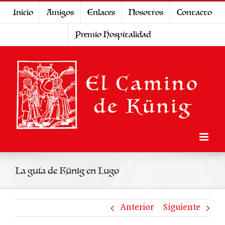
Saltar
Inicio
Amigos
Enlaces
Nosotros
Contacto
al
Premio Hospitalidad
contenido
La guía de Künig en Lugo
Anterior
Siguiente