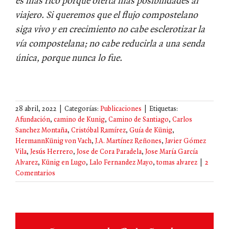
es más rico porque oferta más posibilidades al
viajero. Si queremos que el flujo compostelano
siga vivo y en crecimiento no cabe esclerotizar la
vía compostelana; no cabe reducirla a una senda
única, porque nunca lo fue.
28 abril, 2022
|
Categorías:
Publicaciones
|
Etiquetas:
Afundación
,
camino de Kunig
,
Camino de Santiago
,
Carlos
Sanchez Montaña
,
Cristóbal Ramírez
,
Guía de Künig
,
HermannKünig von Vach
,
J.A. Martínez Reñones
,
Javier Gómez
Vila
,
Jesús Herrero
,
Jose de Cora Paradela
,
Jose María García
Alvarez
,
Künig en Lugo
,
Lalo Fernandez Mayo
,
tomas alvarez
|
2
Comentarios