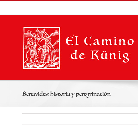
Saltar
al
contenido
Benavides: historia y peregrinación