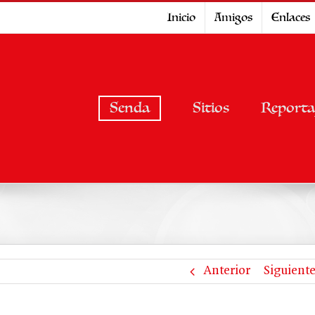
Inicio
Amigos
Enlaces
Senda
Sitios
Reporta
Anterior
Siguient