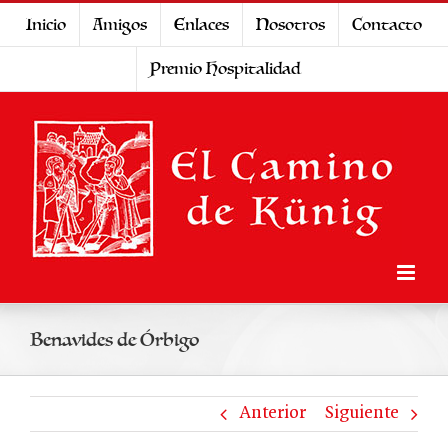
Saltar
Inicio
Amigos
Enlaces
Nosotros
Contacto
al
Premio Hospitalidad
contenido
Benavides de Órbigo
Anterior
Siguiente