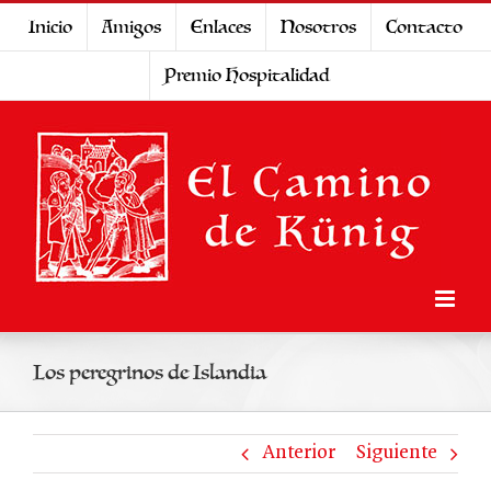
Saltar
Inicio
Amigos
Enlaces
Nosotros
Contacto
al
Premio Hospitalidad
contenido
Los peregrinos de Islandia
Anterior
Siguiente