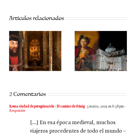
Artículos relacionados
I
Santa Bona de
El viaje de Jean
a
Pisa
de Tournai
2 Comentarios
Roma ciudad de peregrinación - El camino de Künig
3 marzo, 2025 en 6:38 pm
-
Responder
[…] En esa época medieval, muchos
viajeros procedentes de todo el mundo –