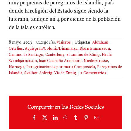
muy pequeñas de peregrinos de Islandia, país
donde la religión del Estado sigue siendo la
luterana, aunque un 4 por ciento de la población
de la isla es católica.
8 mayo, 2023
|
Categorías:
Viajeros
|
Etiquetas:
Abraham
Ortelius
,
Aquisgrán/Colonia/Dinamarca
,
Bjorn Einnarsson
,
Camino de Santiago
,
Canterbury
,
el camino de Künig
,
Hrafn
Sveinbjarnarson
,
Juan Caamaño Aramburu
,
Niederstrasse
,
Noruega
,
Peregrinaciones por mar a Compostela
,
Peregrinos de
Islandia
,
Skálhot
,
Solveig
,
Via de Kunig
|
2 Comentarios
Compartir en las Redes Sociales
Facebook
X
LinkedIn
WhatsApp
Tumblr
Pinterest
Correo
electrónico