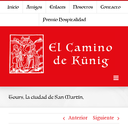
Saltar
Inicio
Amigos
Enlaces
Nosotros
Contacto
al
Premio Hospitalidad
contenido
Tours, la ciudad de San Martín.
Anterior
Siguiente