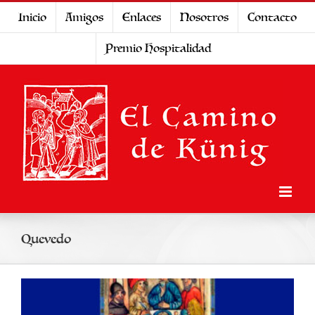
Saltar
Inicio
Amigos
Enlaces
Nosotros
Contacto
al
Premio Hospitalidad
contenido
Quevedo