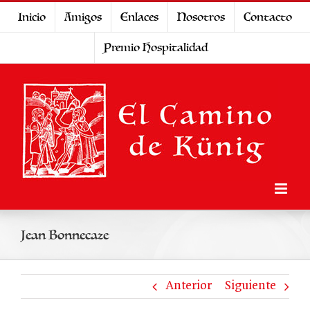
Saltar
Inicio
Amigos
Enlaces
Nosotros
Contacto
al
Premio Hospitalidad
contenido
Jean Bonnecaze
Anterior
Siguiente