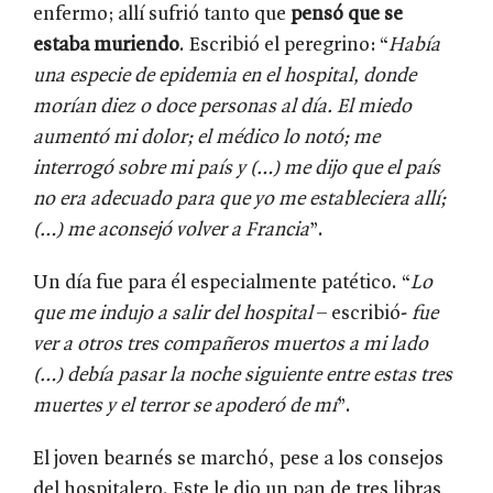
enfermo; allí sufrió tanto que
pensó que se
estaba muriendo
. Escribió el peregrino: “
Había
una especie de epidemia en el hospital, donde
morían diez o doce personas al día. El miedo
aumentó mi dolor; el médico lo notó; me
interrogó sobre mi país y (…) me dijo que el país
no era adecuado para que yo me estableciera allí;
(…) me aconsejó volver a Francia
”.
Un día fue para él especialmente patético. “
Lo
que me indujo a salir del hospital
– escribió-
fue
ver a otros tres compañeros muertos a mi lado
(…) debía pasar la noche siguiente entre estas tres
muertes y el terror se apoderó de mí
”.
El joven bearnés se marchó, pese a los consejos
del hospitalero. Este le dio un pan de tres libras,