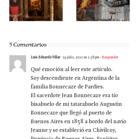
I
Santa Bona de
El viaje de Jean
a
Pisa
de Tournai
5 Comentarios
Luis Eduardo Villar
29 julio, 2022 en 2:38 pm
- Responder
Qué emoción al leer este artículo.
Soy descendiente en Argentina de la
familia Bonnecaze de Pardies.
El sacerdote Jean Bonnecaze era tío
bisabuelo de mi tatarabuelo Augustin
Bonnecaze que llegó al puerto de
Buenos Aires en 1858 a bordo del navío
Jeanne y se estableció en Chivilcoy,