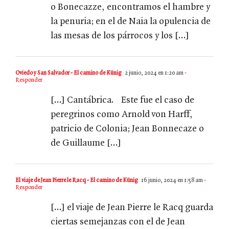
o Bonecazze, encontramos el hambre y
la penuria; en el de Naia la opulencia de
las mesas de los párrocos y los […]
Oviedo y San Salvador - El camino de Künig
2 junio, 2024 en 1:20 am
-
Responder
[…] Cantábrica. Este fue el caso de
peregrinos como Arnold von Harff,
patricio de Colonia; Jean Bonnecaze o
de Guillaume […]
El viaje de Jean Pierre le Racq - El camino de Künig
16 junio, 2024 en 1:58 am
-
Responder
[…] el viaje de Jean Pierre le Racq guarda
ciertas semejanzas con el de Jean