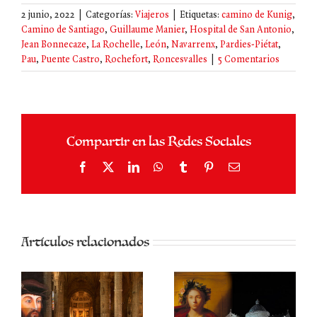
2 junio, 2022
|
Categorías:
Viajeros
|
Etiquetas:
camino de Kunig
,
Camino de Santiago
,
Guillaume Manier
,
Hospital de San Antonio
,
Jean Bonnecaze
,
La Rochelle
,
León
,
Navarrenx
,
Pardies-Piétat
,
Pau
,
Puente Castro
,
Rochefort
,
Roncesvalles
|
5 Comentarios
Compartir en las Redes Sociales
Facebook
X
LinkedIn
WhatsApp
Tumblr
Pinterest
Correo
electrónico
Artículos relacionados