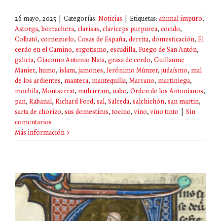
26 mayo, 2025
|
Categorías:
Noticias
|
Etiquetas:
animal impuro
,
Astorga
,
borrachera
,
clarisas
,
claviceps purpurea
,
cocido
,
Colbató
,
cornezuelo
,
Cosas de España
,
derrita
,
domesticación
,
El
cerdo en el Camino
,
ergotismo
,
escudilla
,
Fuego de San Antón
,
galicia
,
Giacomo Antonio Naia
,
grasa de cerdo
,
Guillaume
Manier
,
humo
,
islam
,
jamones
,
Jerónimo Múnzer
,
judaísmo
,
mal
de los ardientes
,
manteca
,
mantequilla
,
Marrano
,
martiniega
,
mochila
,
Montserrat
,
muharram
,
nabo
,
Orden de los Antonianos
,
pan
,
Rabanal
,
Richard Ford
,
sal
,
Salceda
,
salchichón
,
san martin
,
sarta de chorizo
,
sus domesticus
,
tocino
,
vino
,
vino tinto
|
Sin
comentarios
Más información