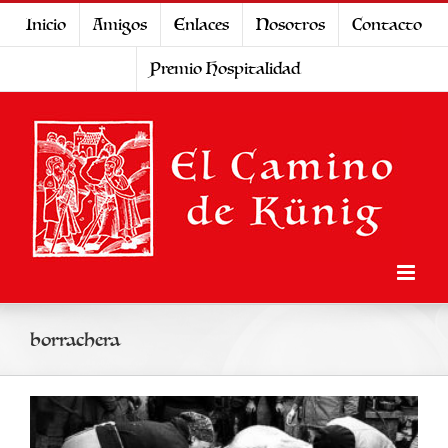
Saltar
Inicio
Amigos
Enlaces
Nosotros
Contacto
al
Premio Hospitalidad
contenido
borrachera